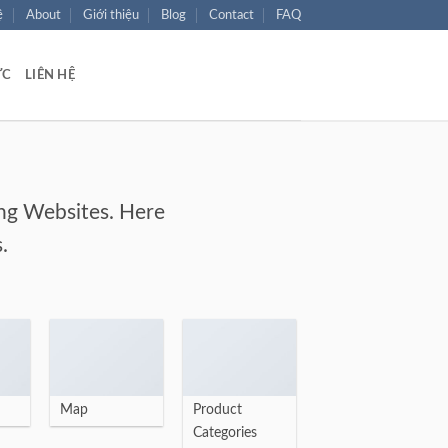
ệ
About
Giới thiệu
Blog
Contact
FAQ
ỨC
LIÊN HỆ
ing Websites. Here
.
Map
Product
Categories