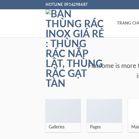
Bỏ
HOTLINE 0916298687
qua
nội
TRANG CH
dung
Flatsome is more 
Galleries
Pages
Mai