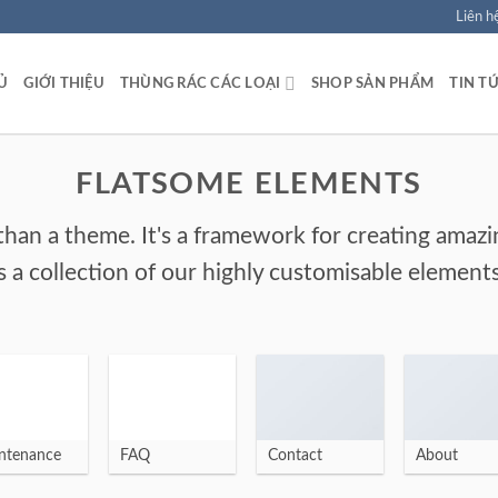
Liên h
Ủ
GIỚI THIỆU
THÙNG RÁC CÁC LOẠI
SHOP SẢN PHẨM
TIN T
FLATSOME ELEMENTS
than a theme. It's a framework for creating amaz
is a collection of our highly customisable elements
ntenance
FAQ
Contact
About