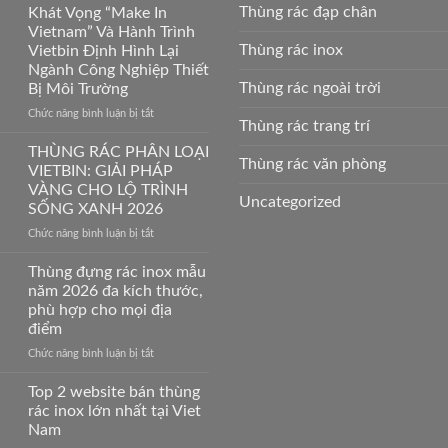
Thùng rác đạp chân
Khát Vọng “Make In
Vietnam” Và Hành Trình
Thùng rác inox
Vietbin Định Hình Lại
Ngành Công Nghiệp Thiết
Thùng rác ngoài trời
Bị Môi Trường
Chức năng bình luận bị tắt
ở
Thùng rác trang trí
Khát
Vọng
THÙNG RÁC PHÂN LOẠI
Thùng rác văn phòng
“Make
VIETBIN: GIẢI PHÁP
In
VÀNG CHO LỘ TRÌNH
Vietnam”
Uncategorized
SỐNG XANH 2026
Và
Hành
Chức năng bình luận bị tắt
ở
Trình
THÙNG
Vietbin
RÁC
Thùng đựng rác inox mẫu
Định
PHÂN
năm 2026 đa kích thước,
Hình
LOẠI
phù hợp cho mọi địa
Lại
VIETBIN:
điểm
Ngành
GIẢI
Công
PHÁP
Chức năng bình luận bị tắt
ở
Nghiệp
VÀNG
Thùng
Thiết
CHO
đựng
Top 2 website bán thùng
Bị
LỘ
rác
rác inox lớn nhất tại Viet
Môi
TRÌNH
inox
Nam
Trường
SỐNG
mẫu