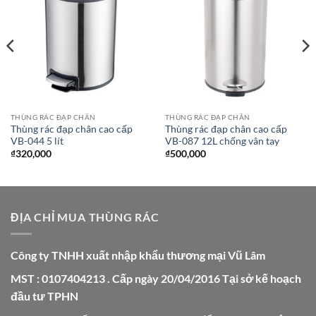
Add to
Add to
wishlist
wishlist
THÙNG RÁC ĐẠP CHÂN
THÙNG RÁC ĐẠP CHÂN
Thùng rác đạp chân cao cấp
Thùng rác đạp chân cao cấp
VB-044 5 lít
VB-087 12L chống vân tay
₫
320,000
₫
500,000
ĐỊA CHỈ MUA THÙNG RÁC
Công ty TNHH xuất nhập khẩu thương mại Vũ Lâm
MST : 0107404213 . Cấp ngày 20/04/2016 Tại sở kế hoạch
đầu tư TPHN