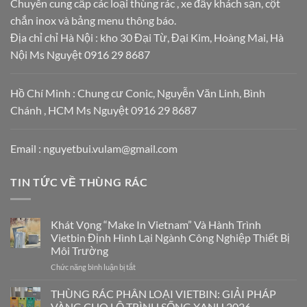
Chuyên cung cấp các loại thùng rác , xe đẩy khách sạn, cột
chắn inox và bảng menu thông báo.
Địa chỉ chỉ Hà Nội : kho 30 Đại Từ, Đại Kim, Hoàng Mai, Hà
Nội Ms Nguyệt 0916 29 8687
Hồ Chí Minh : Chung cư Conic, Nguyễn Văn Linh, Bình
Chánh , HCM Ms Nguyệt 0916 29 8687
Email : nguyetbui.vulam@gmail.com
TIN TỨC VỀ THÙNG RÁC
Khát Vọng “Make In Vietnam” Và Hành Trình
Vietbin Định Hình Lại Ngành Công Nghiệp Thiết Bị
Môi Trường
Chức năng bình luận bị tắt
ở
Khát
Vọng
THÙNG RÁC PHÂN LOẠI VIETBIN: GIẢI PHÁP
“Make
VÀNG CHO LỘ TRÌNH SỐNG XANH 2026