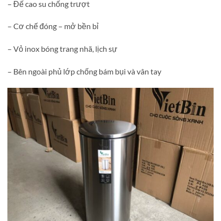
– Đế cao su chống trượt
– Cơ chế đóng – mở bền bỉ
– Vỏ inox bóng trang nhã, lịch sự
– Bên ngoài phủ lớp chống bám bụi và vân tay