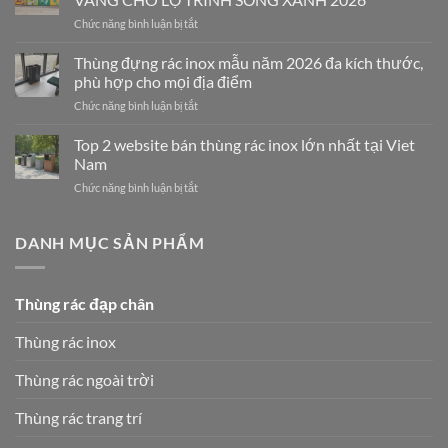
In
Chức năng bình luận bị tắt
ở
Vietnam”
THÙNG
Và
RÁC
Thùng đựng rác inox mẫu năm 2026 đa kích thước,
Hành
PHÂN
Trình
phù hợp cho mọi địa điểm
LOẠI
Vietbin
Chức năng bình luận bị tắt
ở
VIETBIN:
Định
Thùng
GIẢI
Hình
đựng
Top 2 website bán thùng rác inox lớn nhất tại Viet
PHÁP
Lại
rác
VÀNG
Nam
Ngành
inox
CHO
Công
Chức năng bình luận bị tắt
ở
mẫu
LỘ
Nghiệp
Top
năm
TRÌNH
Thiết
2
2026
SỐNG
Bị
website
DANH MỤC SẢN PHẨM
đa
XANH
Môi
bán
kích
2026
Trường
thùng
thước,
rác
phù
Thùng rác đạp chân
inox
hợp
lớn
cho
Thùng rác inox
nhất
mọi
tại
địa
Viet
Thùng rác ngoài trời
điểm
Nam
Thùng rác trang trí