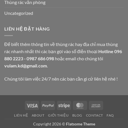
Thùng rác văn phòng
Uncategorized
LIÊN HỆ ĐẶT HÀNG
Để biết thêm thông tin về thùng rác hay địa chỉ mua thùng
rác nhanh nhất thì các bạn gọi vào số điện thoại
Hotline 096
880 2223 - 0987 686 098
hoặc email cho chúng tôi
vulam.kd@gmail.com
.
Chúng tôi làm việc 24/7 nên các bạn cần gì cứ liên hệ nhé !
Visa
PayPal
Stripe
MasterCard
Cash
On
LIÊN HỆ
ABOUT
GIỚI THIỆU
BLOG
CONTACT
FAQ
Delivery
Copyright 2026 ©
Flatsome Theme