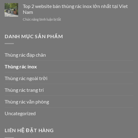
GIẢI
Hình
đựng
Top 2 website bán thùng rác inox lớn nhất tại Viet
PHÁP
Lại
rác
VÀNG
Nam
Ngành
inox
CHO
Công
Chức năng bình luận bị tắt
ở
mẫu
LỘ
Nghiệp
Top
năm
TRÌNH
Thiết
2
2026
SỐNG
Bị
website
DANH MỤC SẢN PHẨM
đa
XANH
Môi
bán
kích
2026
Trường
thùng
thước,
rác
phù
Thùng rác đạp chân
inox
hợp
lớn
cho
Thùng rác inox
nhất
mọi
tại
địa
Viet
Thùng rác ngoài trời
điểm
Nam
Thùng rác trang trí
Thùng rác văn phòng
Uncategorized
LIÊN HỆ ĐẶT HÀNG