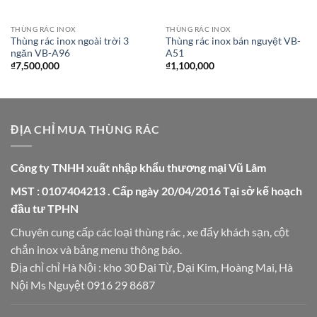
THÙNG RÁC INOX
THÙNG RÁC INOX
Thùng rác inox ngoài trời 3
Thùng rác inox bán nguyệt VB-
ngăn VB-A96
A51
₫
7,500,000
₫
1,100,000
ĐỊA CHỈ MUA THÙNG RÁC
Công ty TNHH xuất nhập khẩu thương mại Vũ Lâm
MST : 0107404213 . Cấp ngày 20/04/2016 Tại sở kế hoạch
đầu tư TPHN
Chuyên cung cấp các loại thùng rác , xe đẩy khách sạn, cột
chắn inox và bảng menu thông báo.
Địa chỉ chỉ Hà Nội : kho 30 Đại Từ, Đại Kim, Hoàng Mai, Hà
Nội Ms Nguyệt 0916 29 8687