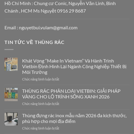
Hồ Chí Minh : Chung cư Conic, Nguyễn Văn Linh, Bình
Chánh , HCM Ms Nguyệt 0916 29 8687
Email : nguyetbui.vulam@gmail.com
TIN TỨC VỀ THÙNG RÁC
Khát Vọng “Make In Vietnam” Và Hành Trình
Vietbin Định Hình Lại Ngành Công Nghiệp Thiết Bị
Môi Trường
Chức năng bình luận bị tắt
ở
Khát
Vọng
THÙNG RÁC PHÂN LOẠI VIETBIN: GIẢI PHÁP
“Make
VÀNG CHO LỘ TRÌNH SỐNG XANH 2026
In
Chức năng bình luận bị tắt
ở
Vietnam”
THÙNG
Và
RÁC
Thùng đựng rác inox mẫu năm 2026 đa kích thước,
Hành
PHÂN
Trình
phù hợp cho mọi địa điểm
LOẠI
Vietbin
Chức năng bình luận bị tắt
ở
VIETBIN:
Định
Thùng