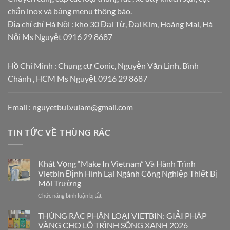
chắn inox và bảng menu thông báo.
Địa chỉ chỉ Hà Nội : kho 30 Đại Từ, Đại Kim, Hoàng Mai, Hà
Nội Ms Nguyệt 0916 29 8687
Hồ Chí Minh : Chung cư Conic, Nguyễn Văn Linh, Bình
Chánh , HCM Ms Nguyệt 0916 29 8687
Email : nguyetbui.vulam@gmail.com
TIN TỨC VỀ THÙNG RÁC
Khát Vọng “Make In Vietnam” Và Hành Trình
Vietbin Định Hình Lại Ngành Công Nghiệp Thiết Bị
Môi Trường
Chức năng bình luận bị tắt
ở
Khát
Vọng
THÙNG RÁC PHÂN LOẠI VIETBIN: GIẢI PHÁP
“Make
VÀNG CHO LỘ TRÌNH SỐNG XANH 2026