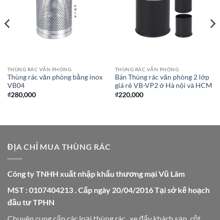
THÙNG RÁC VĂN PHÒNG
THÙNG RÁC VĂN PHÒNG
Thùng rác văn phòng bằng inox
Bán Thùng rác văn phòng 2 lớp
VB04
giá rẻ VB-VP2 ở Hà nội và HCM
₫
280,000
₫
220,000
ĐỊA CHỈ MUA THÙNG RÁC
Công ty TNHH xuất nhập khẩu thương mại Vũ Lâm
MST : 0107404213 . Cấp ngày 20/04/2016 Tại sở kế hoạch
đầu tư TPHN
Chuyên cung cấp các loại thùng rác , xe đẩy khách sạn, cột