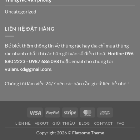
Uncategorized
LIÊN HỆ ĐẶT HÀNG
Để biết thêm thông tin về thùng rác hay địa chỉ mua thùng
rác nhanh nhất thì các bạn gọi vào số điện thoại
Hotline 096
880 2223 - 0987 686 098
hoặc email cho chúng tôi
vulam.kd@gmail.com
.
Chúng tôi làm việc 24/7 nên các bạn cần gì cứ liên hệ nhé !
Visa
PayPal
Stripe
MasterCard
Cash
On
LIÊN HỆ
ABOUT
GIỚI THIỆU
BLOG
CONTACT
FAQ
Delivery
Copyright 2026 ©
Flatsome Theme