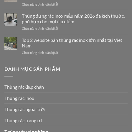
In
Chức năng bình luận bị tắt
ở
Vietnam”
THÙNG
Và
RÁC
Thùng đựng rác inox mẫu năm 2026 đa kích thước,
Hành
PHÂN
Trình
phù hợp cho mọi địa điểm
LOẠI
Vietbin
Chức năng bình luận bị tắt
ở
VIETBIN:
Định
Thùng
GIẢI
Hình
đựng
Top 2 website bán thùng rác inox lớn nhất tại Viet
PHÁP
Lại
rác
VÀNG
Nam
Ngành
inox
CHO
Công
Chức năng bình luận bị tắt
ở
mẫu
LỘ
Nghiệp
Top
năm
TRÌNH
Thiết
2
2026
SỐNG
Bị
website
DANH MỤC SẢN PHẨM
đa
XANH
Môi
bán
kích
2026
Trường
thùng
thước,
rác
phù
Thùng rác đạp chân
inox
hợp
lớn
cho
Thùng rác inox
nhất
mọi
tại
địa
Viet
Thùng rác ngoài trời
điểm
Nam
Thùng rác trang trí
Thùng rác văn phòng