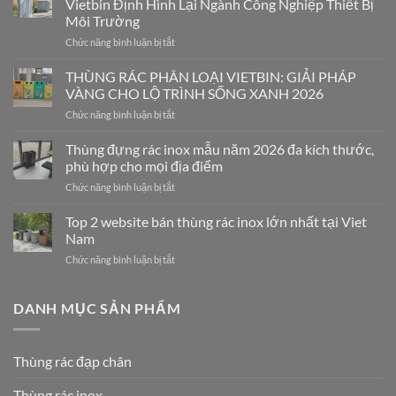
Vietbin Định Hình Lại Ngành Công Nghiệp Thiết Bị
Môi Trường
Chức năng bình luận bị tắt
ở
Khát
Vọng
THÙNG RÁC PHÂN LOẠI VIETBIN: GIẢI PHÁP
“Make
VÀNG CHO LỘ TRÌNH SỐNG XANH 2026
In
Chức năng bình luận bị tắt
ở
Vietnam”
THÙNG
Và
RÁC
Thùng đựng rác inox mẫu năm 2026 đa kích thước,
Hành
PHÂN
Trình
phù hợp cho mọi địa điểm
LOẠI
Vietbin
Chức năng bình luận bị tắt
ở
VIETBIN:
Định
Thùng
GIẢI
Hình
đựng
Top 2 website bán thùng rác inox lớn nhất tại Viet
PHÁP
Lại
rác
VÀNG
Nam
Ngành
inox
CHO
Công
Chức năng bình luận bị tắt
ở
mẫu
LỘ
Nghiệp
Top
năm
TRÌNH
Thiết
2
2026
SỐNG
Bị
website
DANH MỤC SẢN PHẨM
đa
XANH
Môi
bán
kích
2026
Trường
thùng
thước,
rác
phù
Thùng rác đạp chân
inox
hợp
lớn
cho
Thùng rác inox
nhất