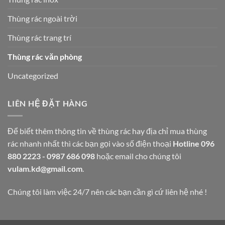
mọi
tại
địa
Viet
Thùng rác ngoài trời
điểm
Nam
Thùng rác trang trí
Thùng rác văn phòng
Uncategorized
LIÊN HỆ ĐẶT HÀNG
Để biết thêm thông tin về thùng rác hay địa chỉ mua thùng
rác nhanh nhất thì các bạn gọi vào số điện thoại
Hotline 096
880 2223 - 0987 686 098
hoặc email cho chúng tôi
vulam.kd@gmail.com
.
Chúng tôi làm việc 24/7 nên các bạn cần gì cứ liên hệ nhé !