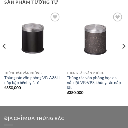
SẢN PHẨM TƯƠNG TỰ
Add to
Add to
wishlist
wishlist
THÙNG RÁC VĂN PHÒNG
THÙNG RÁC VĂN PHÒNG
Thùng rác văn phòng VB-A36H
Thùng rác văn phòng bọc da
nắp bập bênh giá rẻ
nắp lật VB-VP8, thùng rác nắp
lật
₫
350,000
₫
380,000
ĐỊA CHỈ MUA THÙNG RÁC